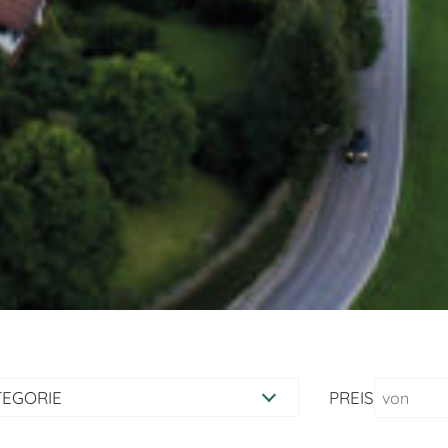
E­GO­RIE
PREIS