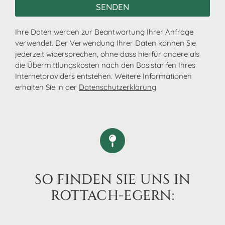
SENDEN
Ihre Daten werden zur Beant­wor­tung Ihrer Anfrage
verwen­det. Der Verwen­dung Ihrer Daten können Sie
jeder­zeit wider­spre­chen, ohne dass hier­für andere als
die Über­mitt­lungs­kos­ten nach den Basis­ta­ri­fen Ihres
Inter­net­pro­vi­ders entste­hen. Weitere Infor­ma­tio­nen
erhal­ten Sie in der
Daten­schutz­er­klä­rung
SO FINDEN SIE UNS IN
ROTTACH-EGERN: